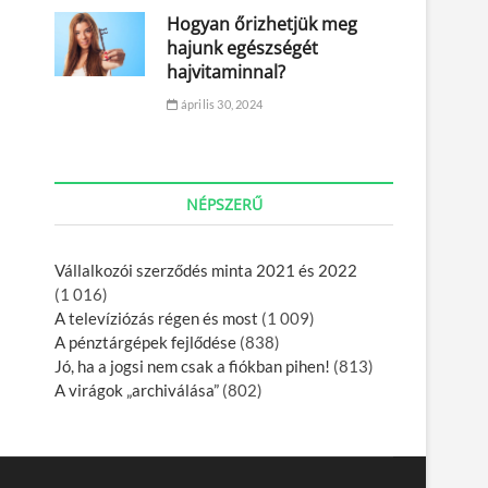
Hogyan őrizhetjük meg
hajunk egészségét
hajvitaminnal?
április 30, 2024
NÉPSZERŰ
Vállalkozói szerződés minta 2021 és 2022
(1 016)
A televíziózás régen és most
(1 009)
A pénztárgépek fejlődése
(838)
Jó, ha a jogsi nem csak a fiókban pihen!
(813)
A virágok „archiválása”
(802)