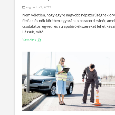
h
i
augusztus 2, 2022
b
á
Nem véletlen, hogy egyre nagyobb népszerűségnek ör
s
férfiak és nők körében egyaránt a paracord zsinór, ame
o
csodálatos, egyedi és strapabíró ékszereket lehet készí
d
Lássuk, mitől…
á
s
View More
M
a
i
e
i
s
s
e
a
t
z
é
a
n
p
a
r
a
c
o
r
d
z
s