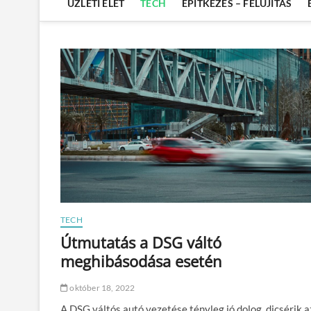
ÜZLETI ÉLET
TECH
ÉPÍTKEZÉS – FELÚJÍTÁS
TECH
Útmutatás a DSG váltó
meghibásodása esetén
október 18, 2022
A DSG váltós autó vezetése tényleg jó dolog, dicsérik a