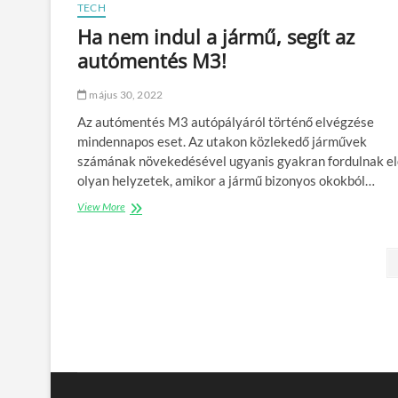
TECH
i
n
Ha nem indul a jármű, segít az
ó
autómentés M3!
r
?
május 30, 2022
Az autómentés M3 autópályáról történő elvégzése
mindennapos eset. Az utakon közlekedő járművek
számának növekedésével ugyanis gyakran fordulnak el
olyan helyzetek, amikor a jármű bizonyos okokból…
View More
H
a
n
B
e
m
e
i
n
j
d
u
e
l
a
g
j