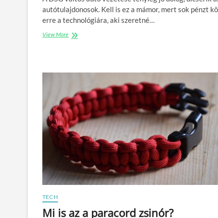
autótulajdonosok. Kell is ez a mámor, mert sok pénzt kö
erre a technológiára, aki szeretné…
View More
Ú
t
m
u
t
a
t
á
s
a
D
S
G
v
á
l
t
ó
m
TECH
e
Mi is az a paracord zsinór?
g