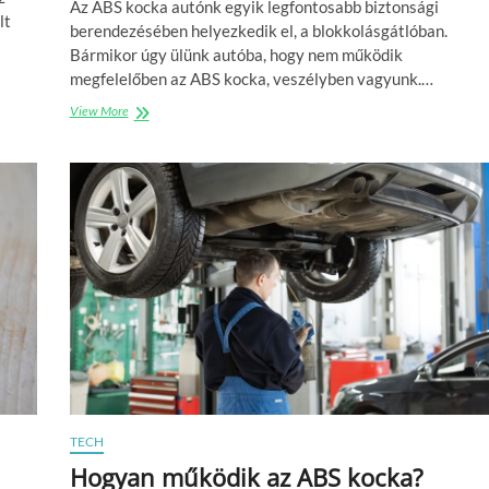
Az ABS kocka autónk egyik legfontosabb biztonsági
lt
berendezésében helyezkedik el, a blokkolásgátlóban.
Bármikor úgy ülünk autóba, hogy nem működik
megfelelőben az ABS kocka, veszélyben vagyunk.…
View More
E
z
é
r
t
f
o
n
t
o
s
k
a
r
b
a
n
TECH
t
a
Hogyan működik az ABS kocka?
r