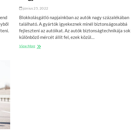
t
június 25, 2022
a
n
vend
Blokkolásgátló napjainkban az autók nagy százalékában
u
lyből
található. A gyártók igyekeznek minél biztonságosabbá
n
teni.
fejleszteni az autóikat. Az autók biztonságtechnikája sok
k
a
különböző mércét állít fel, ezek közül…
z
View More
H
A
o
B
g
S
y
k
a
o
n
c
m
k
ű
á
k
n
ö
k
d
a
i
t
k
a
z
A
B