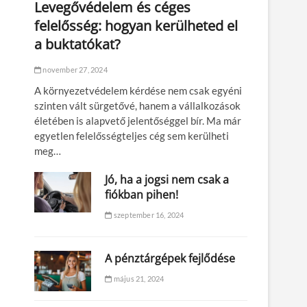
Levegővédelem és céges
felelősség: hogyan kerülheted el
a buktatókat?
november 27, 2024
A környezetvédelem kérdése nem csak egyéni
szinten vált sürgetővé, hanem a vállalkozások
életében is alapvető jelentőséggel bír. Ma már
egyetlen felelősségteljes cég sem kerülheti
meg…
Jó, ha a jogsi nem csak a
fiókban pihen!
szeptember 16, 2024
A pénztárgépek fejlődése
május 21, 2024