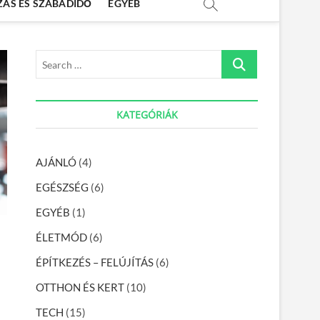
ZÁS ÉS SZABADIDŐ
EGYÉB
S
e
a
r
KATEGÓRIÁK
c
h
…
AJÁNLÓ
(4)
EGÉSZSÉG
(6)
EGYÉB
(1)
ÉLETMÓD
(6)
ÉPÍTKEZÉS – FELÚJÍTÁS
(6)
OTTHON ÉS KERT
(10)
TECH
(15)