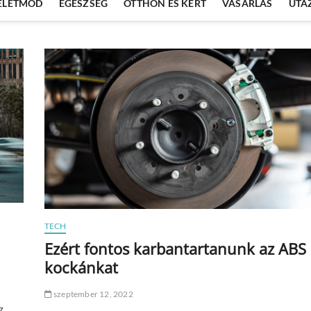
ÉLETMÓD
EGÉSZSÉG
OTTHON ÉS KERT
VÁSÁRLÁS
UTA
TECH
Ezért fontos karbantartanunk az ABS
kockánkat
szeptember 12, 2022
z