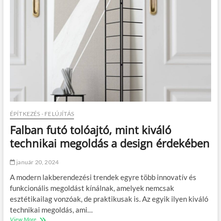
g
é
ű
s
a
s
b
z
l
á
a
m
k
l
:
a
v
e
a
l
l
l
ó
e
d
n
ÉPÍTKEZÉS - FELÚJÍTÁS
i
Falban futó tolóajtó, mint kiváló
m
e
technikai megoldás a design érdekében
g
o
január 20, 2024
l
d
A modern lakberendezési trendek egyre több innovatív és
á
funkcionális megoldást kínálnak, amelyek nemcsak
s
esztétikailag vonzóak, de praktikusak is. Az egyik ilyen kiváló
,
h
technikai megoldás, ami…
a
View More
F