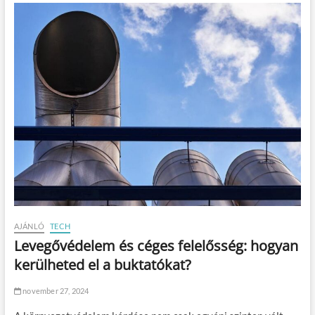
o
r
d
í
t
a
n
i
?
AJÁNLÓ
TECH
Levegővédelem és céges felelősség: hogyan
kerülheted el a buktatókat?
november 27, 2024