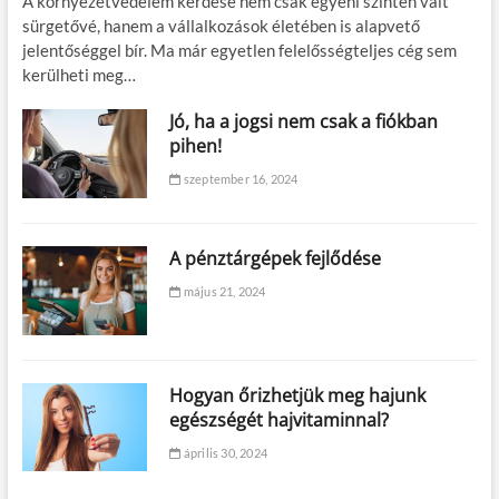
A környezetvédelem kérdése nem csak egyéni szinten vált
sürgetővé, hanem a vállalkozások életében is alapvető
jelentőséggel bír. Ma már egyetlen felelősségteljes cég sem
kerülheti meg…
Jó, ha a jogsi nem csak a fiókban
pihen!
szeptember 16, 2024
A pénztárgépek fejlődése
május 21, 2024
Hogyan őrizhetjük meg hajunk
egészségét hajvitaminnal?
április 30, 2024