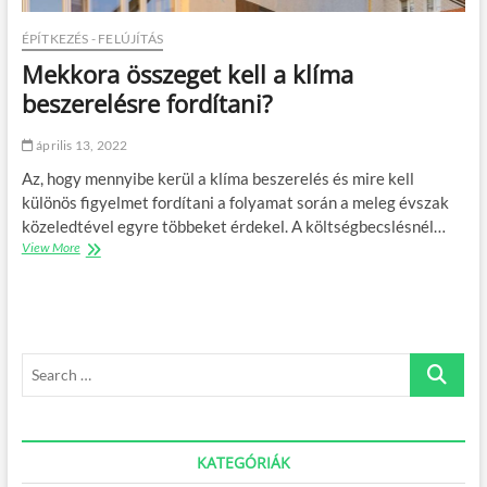
s
t
t
m
ÉPÍTKEZÉS - FELÚJÍTÁS
e
e
Mekkora összeget kell a klíma
n
g
k
beszerelésre fordítani?
l
í
április 13, 2022
m
a
Az, hogy mennyibe kerül a klíma beszerelés és mire kell
s
különös figyelmet fordítani a folyamat során a meleg évszak
z
közeledtével egyre többeket érdekel. A költségbecslésnél…
i
View More
M
v
e
á
k
r
k
g
o
á
r
s
S
a
v
ö
i
e
s
z
a
s
s
r
z
g
c
KATEGÓRIÁK
e
á
g
l
h