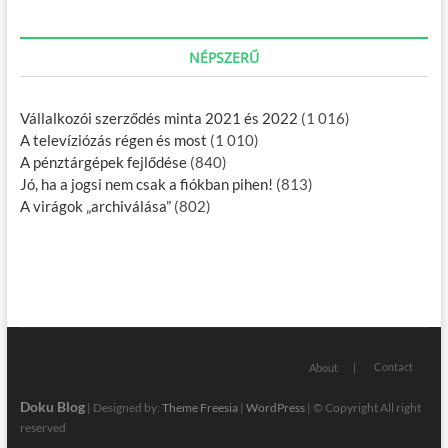
NÉPSZERŰ
Vállalkozói szerződés minta 2021 és 2022
(1 016)
A televíziózás régen és most
(1 010)
A pénztárgépek fejlődése
(840)
Jó, ha a jogsi nem csak a fiókban pihen!
(813)
A virágok „archiválása”
(802)
Contact
About
Doku Blog
| Designed by:
Theme Freesia
|
WordPress
| © Copyright All right
reserved