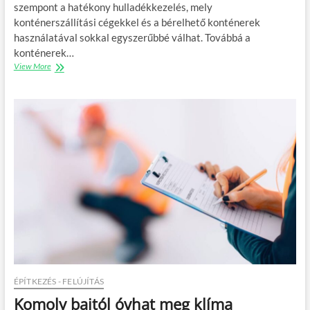
szempont a hatékony hulladékkezelés, mely
y
á
konténerszállítási cégekkel és a bérelhető konténerek
e
l
l
ó
használatával sokkal egyszerűbbé válhat. Továbbá a
e
t
konténerek…
m
e
View More
K
c
o
h
n
n
t
i
é
k
n
a
e
i
r
m
b
e
é
g
r
o
l
l
é
d
s
á
é
s
s
a
h
d
a
ÉPÍTKEZÉS - FELÚJÍTÁS
e
t
s
Komoly bajtól óvhat meg klíma
é