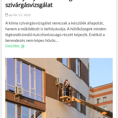
i
k
szivárgásvizsgálat
g
o
n
n
é
április 13, 2022
y
r
h
A klíma szivárgásvizsgálat nemcsak a készülék állapotát,
d
u
hanem a működését is befolyásolja. A hűtőközegek minden
e
l
k
légkondicionáló kulcsfontosságú részét képezik. Enélkül a
l
é
a
berendezés nem képes hűvös…
b
d
View More
K
e
é
o
n
k
m
k
o
e
l
z
y
e
b
l
a
é
j
s
t
B
ó
u
l
d
ó
a
v
p
h
e
a