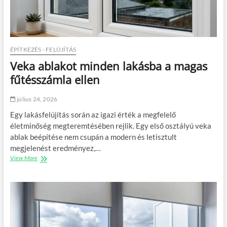
ÉPÍTKEZÉS - FELÚJÍTÁS
Veka ablakot minden lakásba a magas
fűtésszámla ellen
július 24, 2026
Egy lakásfelújítás során az igazi érték a megfelelő
életminőség megteremtésében rejlik. Egy első osztályú veka
ablak beépítése nem csupán a modern és letisztult
megjelenést eredményez,…
View More
V
e
k
a
a
b
l
a