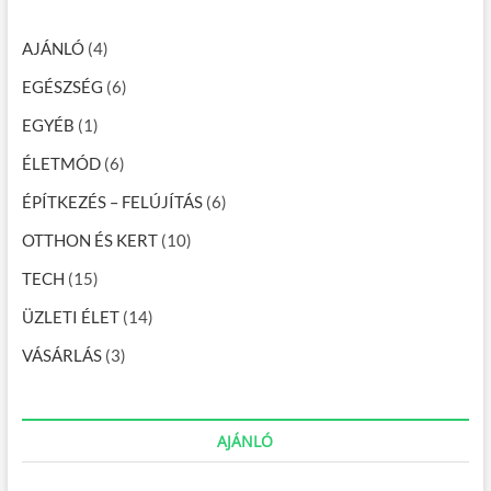
e
a
…
t
t
AJÁNLÓ
(4)
k
e
EGÉSZSÉG
(6)
l
l
EGYÉB
(1)
a
k
ÉLETMÓD
(6)
l
í
ÉPÍTKEZÉS – FELÚJÍTÁS
(6)
m
a
OTTHON ÉS KERT
(10)
b
e
TECH
(15)
s
z
ÜZLETI ÉLET
(14)
e
r
VÁSÁRLÁS
(3)
e
l
é
s
AJÁNLÓ
r
e
f