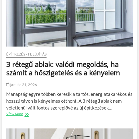
k
o
t
m
i
n
d
e
n
l
ÉPÍTKEZÉS - FELÚJÍTÁS
a
3 rétegű ablak: valódi megoldás, ha
k
á
számít a hőszigetelés és a kényelem
s
b
január 21, 2026
a
a
Manapság egyre többen keresik a tartós, energiatakarékos és
m
hosszú távon is kényelmes otthont. A 3 rétegű ablak nem
a
véletlenül vált fontos szereplővé az új építkezések…
g
View More
3
a
r
s
é
f
t
ű
e
t