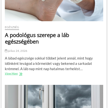
EGÉSZSÉG
A podológus szerepe a láb
egészségében
július 24, 2026
A lábad egészsége sokkal többet jelent annál, mint hogy
időnként levágod a körmeidet vagy bekened a sarkadat
krémmel. A láb nap mint nap hatalmas terhelést…
View More
A
p
o
d
o
l
ó
g