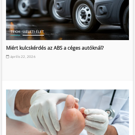
TECH
ÜZLETI ÉLET
Miért kulcskérdés az ABS a céges autóknál?
április 22, 2026