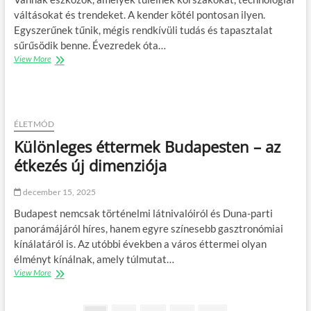
r
v
e
váltásokat és trendeket. A kender kötél pontosan ilyen.
v
a
l
Egyszerűnek tűnik, mégis rendkívüli tudás és tapasztalat
e
l
e
sűrűsödik benne. Évezredek óta…
z
ó
m
é
d
View More
b
K
s
i
e
e
,
m
n
n
u
e
d
t
g
e
a
o
r
ÉLETMÓD
z
l
k
Különleges éttermek Budapesten – az
á
d
ö
s
á
t
étkezés új dimenziója
é
s
é
s
,
l
december 15, 2025
k
h
:
o
a
i
Budapest nemcsak történelmi látnivalóiról és Duna-parti
c
s
d
panorámájáról híres, hanem egyre színesebb gasztronómiai
k
z
ő
kínálatáról is. Az utóbbi években a város éttermei olyan
á
á
t
z
m
élményt kínálnak, amely túlmutat…
á
a
í
l
View More
K
t
t
l
ü
c
a
ó
l
s
h
e
ö