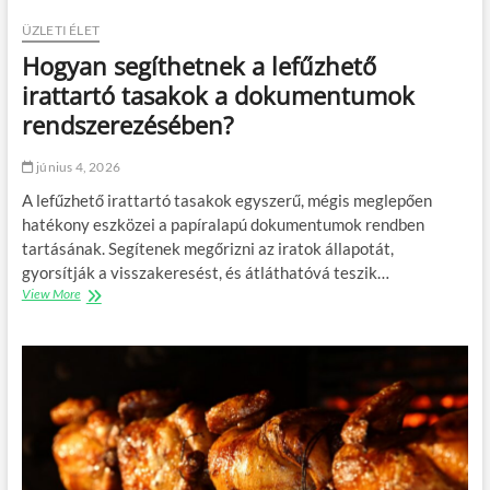
a
b
ÜZLETI ÉLET
l
Hogyan segíthetnek a lefűzhető
a
k
irattartó tasakok a dokumentumok
o
rendszerezésében?
t
m
i
június 4, 2026
n
A lefűzhető irattartó tasakok egyszerű, mégis meglepően
d
hatékony eszközei a papíralapú dokumentumok rendben
e
n
tartásának. Segítenek megőrizni az iratok állapotát,
l
gyorsítják a visszakeresést, és átláthatóvá teszik…
a
View More
H
k
o
á
g
s
y
b
a
a
n
a
s
m
e
a
g
g
í
a