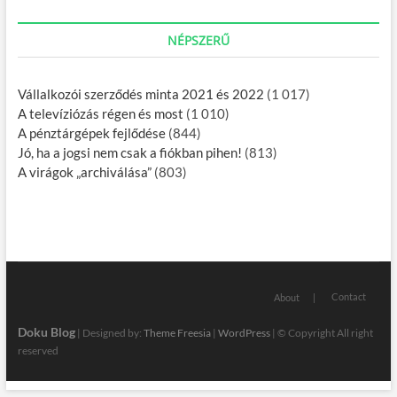
NÉPSZERŰ
Vállalkozói szerződés minta 2021 és 2022
(1 017)
A televíziózás régen és most
(1 010)
A pénztárgépek fejlődése
(844)
Jó, ha a jogsi nem csak a fiókban pihen!
(813)
A virágok „archiválása”
(803)
Contact
About
Doku Blog
| Designed by:
Theme Freesia
|
WordPress
| © Copyright All right
reserved