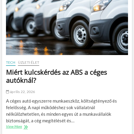
ó
a
t
l
a
e
s
g
a
j
k
ö
o
v
k
e
a
d
d
e
o
l
k
m
TECH
ÜZLETI ÉLET
u
e
Miért kulcskérdés az ABS a céges
m
z
e
ő
autóknál?
n
b
t
b
április 22, 2026
u
e
m
l
A céges autó egyszerre munkaeszköz, költségtényező és
o
v
felelősség. A napi működéshez sok vállalatnál
k
i
nélkülözhetetlen, és minden egyes út a munkavállalók
r
t
e
e
biztonságát, a cég megítélését és…
n
l
View More
M
d
e
i