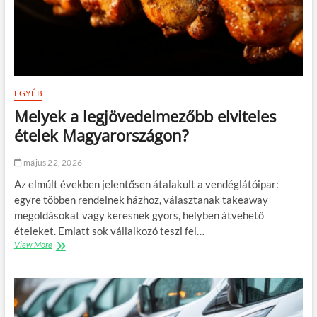
t
s
h
f
e
ű
t
t
n
é
e
s
k
s
a
EGYÉB
z
l
á
Melyek a legjövedelmezőbb elviteles
e
m
f
ételek Magyarországon?
l
ű
a
z
e
május 22, 2026
h
l
e
Az elmúlt években jelentősen átalakult a vendéglátóipar:
l
t
e
egyre többen rendelnek házhoz, választanak takeaway
ő
n
megoldásokat vagy keresnek gyors, helyben átvehető
i
r
ételeket. Emiatt sok vállalkozó teszi fel…
a
View More
M
t
e
t
l
a
y
r
e
t
k