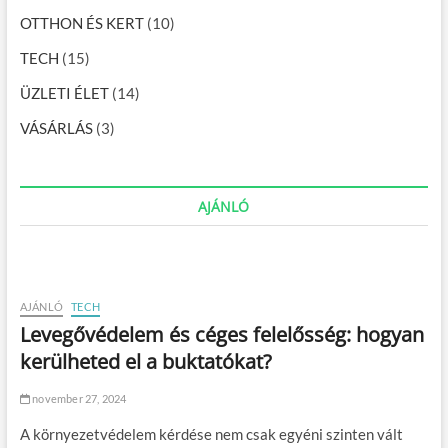
o
–
a
a
OTTHON ÉS KERT
(10)
z
p
z
o
é
TECH
(15)
á
k
t
h
k
ÜZLETI ÉLET
(14)
s
a
e
t
a
VÁSÁRLÁS
z
(3)
á
é
r
s
á
ú
n
j
AJÁNLÓ
d
i
m
e
n
z
AJÁNLÓ
TECH
i
Levegővédelem és céges felelősség: hogyan
ó
kerülheted el a buktatókat?
j
a
november 27, 2024
A környezetvédelem kérdése nem csak egyéni szinten vált