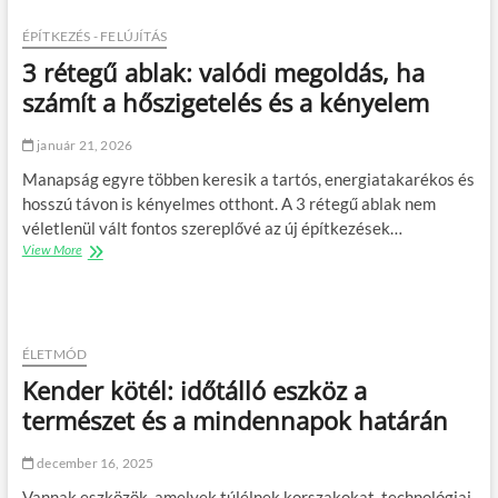
a
u
n
m
ÉPÍTKEZÉS - FELÚJÍTÁS
a
e
3 rétegű ablak: valódi megoldás, ha
p
n
i
t
számít a hőszigetelés és a kényelem
t
á
e
c
január 21, 2026
r
i
v
ó
Manapság egyre többen keresik a tartós, energiatakarékos és
e
s
hosszú távon is kényelmes otthont. A 3 rétegű ablak nem
z
z
véletlenül vált fontos szereplővé az új építkezések…
é
e
View More
s
3
r
b
r
e
e
é
p
n
t
e
:
e
a
m
g
m
ÉLETMÓD
u
ű
u
Kender kötél: időtálló eszköz a
n
a
n
k
b
természet és a mindennapok határán
k
a
l
a
s
a
v
december 16, 2025
z
k
é
e
:
d
Vannak eszközök, amelyek túlélnek korszakokat, technológiai