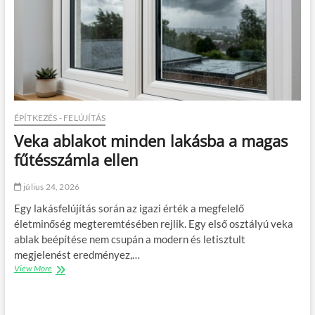
u
s
s
z
e
r
e
p
e
a
ÉPÍTKEZÉS - FELÚJÍTÁS
l
Veka ablakot minden lakásba a magas
á
b
fűtésszámla ellen
e
g
július 24, 2026
é
s
Egy lakásfelújítás során az igazi érték a megfelelő
z
életminőség megteremtésében rejlik. Egy első osztályú veka
s
ablak beépítése nem csupán a modern és letisztult
é
g
megjelenést eredményez,…
é
View More
V
b
e
e
k
n
a