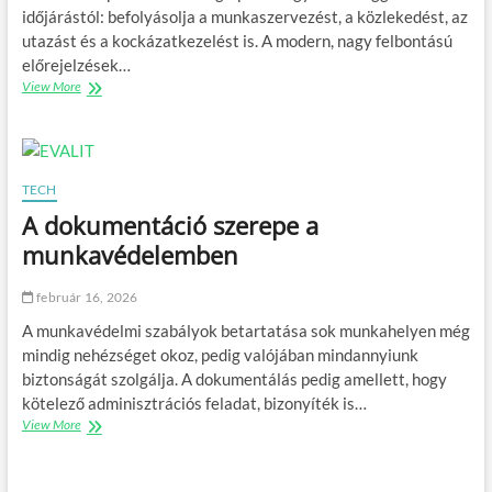
a
időjárástól: befolyásolja a munkaszervezést, a közlekedést, az
u
utazást és a kockázatkezelést is. A modern, nagy felbontású
t
előrejelzések…
ó
View More
M
k
i
n
é
á
r
l
t
?
s
TECH
z
A dokumentáció szerepe a
á
m
munkavédelemben
í
t
február 16, 2026
a
z
A munkavédelmi szabályok betartatása sok munkahelyen még
i
mindig nehézséget okoz, pedig valójában mindannyiunk
d
biztonságát szolgálja. A dokumentálás pedig amellett, hogy
ő
kötelező adminisztrációs feladat, bizonyíték is…
j
á
View More
A
r
d
á
o
s
k