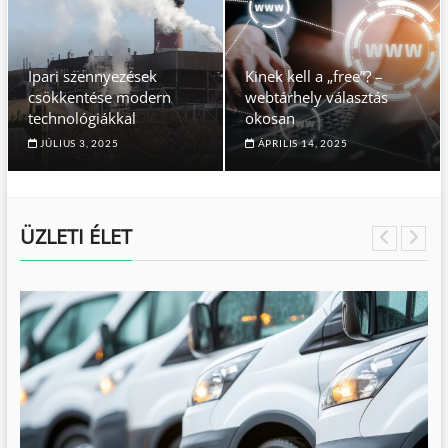
Ipari szennyezések
Kinek kell a „free”? –
csökkentése modern
webtárhely választás
technológiákkal
okosan
JÚLIUS 3, 2025
ÁPRILIS 14, 2025
ÜZLETI ÉLET