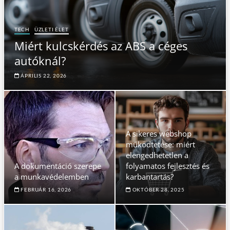
TECH
ÜZLETI ÉLET
Miért kulcskérdés az ABS a céges
autóknál?
ÁPRILIS 22, 2026
A sikeres webshop
működtetése: miért
elengedhetetlen a
A dokumentáció szerepe
folyamatos fejlesztés és
a munkavédelemben
karbantartás?
FEBRUÁR 16, 2026
OKTÓBER 28, 2025